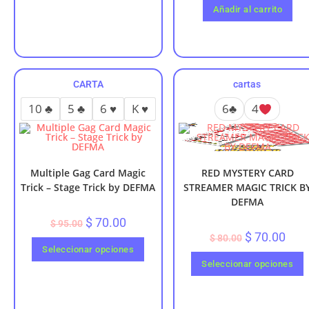
Añadir al carrito
con
5.00
de
5
CARTA
cartas
10 ♣️
5 ♣️
6 ♥️
K ♥️
6♣️
4
Multiple Gag Card Magic
RED MYSTERY CARD
Trick – Stage Trick by DEFMA
STREAMER MAGIC TRICK B
DEFMA
$
70.00
$
95.00
$
70.00
$
80.00
Seleccionar opciones
Seleccionar opciones