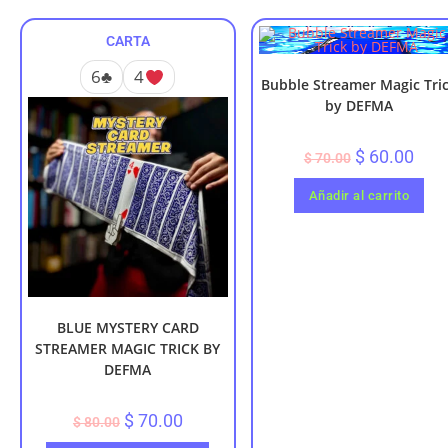
CARTA
6♣️
4
Bubble Streamer Magic Tri
by DEFMA
$
60.00
$
70.00
Añadir al carrito
BLUE MYSTERY CARD
STREAMER MAGIC TRICK BY
DEFMA
$
70.00
$
80.00