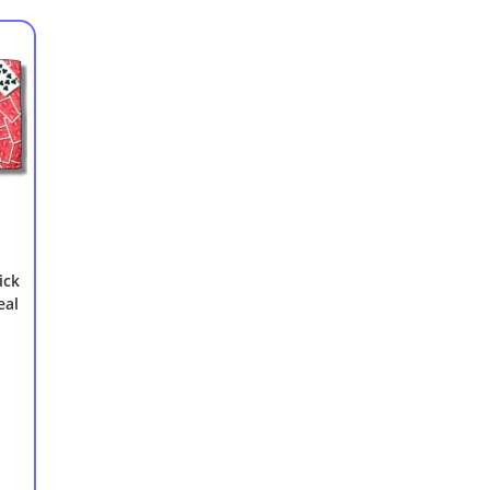
ick
eal