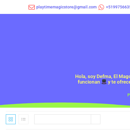
playtimemagicstore@gmail.com
+519975663
Hola, soy Defma, El Mag
funcionan
y te ofrec
P
Orden predeterminado