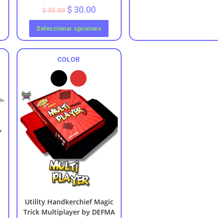
$
30.00
$
35.00
Seleccionar opciones
COLOR
Y
Utility Handkerchief Magic
Trick Multiplayer by DEFMA