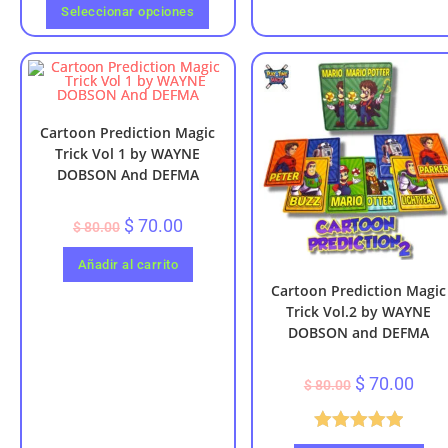
Seleccionar opciones
Cartoon Prediction Magic
Trick Vol 1 by WAYNE
DOBSON And DEFMA
$
70.00
$
80.00
Añadir al carrito
Cartoon Prediction Magic
Trick Vol.2 by WAYNE
DOBSON and DEFMA
$
70.00
$
80.00
Valorado