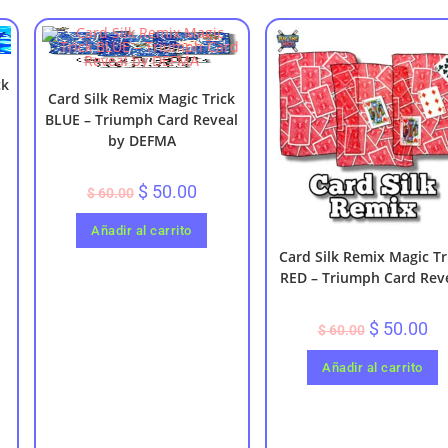
ck
Card Silk Remix Magic Trick
BLUE – Triumph Card Reveal
by DEFMA
$
50.00
$
60.00
Añadir al carrito
Card Silk Remix Magic Tr
RED – Triumph Card Rev
$
50.00
$
60.00
Añadir al carrito