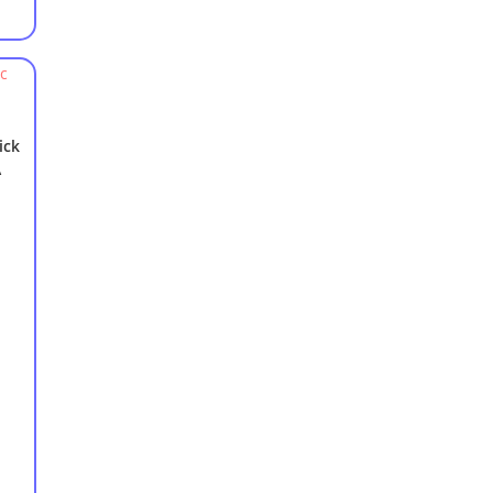
ick
A