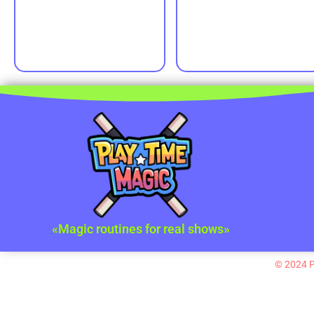
«Magic routines for real shows»
©
2024
P