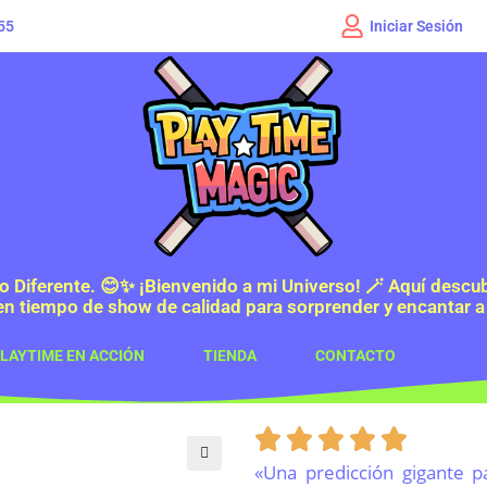
Iniciar Sesión
55
o Diferente. 😊✨ ¡Bienvenido a mi Universo! 🪄 Aquí descub
en tiempo de show de calidad para sorprender y encantar a 
LAYTIME EN ACCIÓN
TIENDA
CONTACTO
«Una predicción gigante pa
🔍