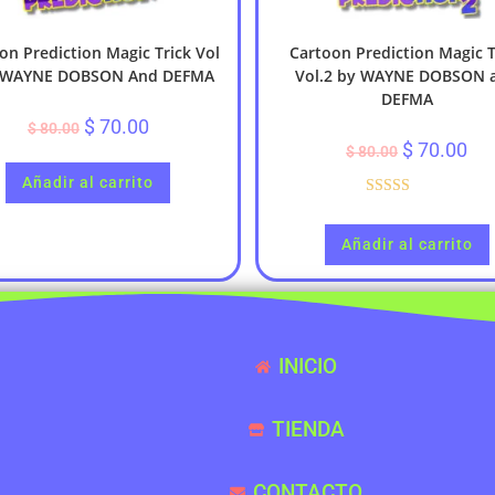
on Prediction Magic Trick Vol
Cartoon Prediction Magic T
 WAYNE DOBSON And DEFMA
Vol.2 by WAYNE DOBSON 
DEFMA
$
70.00
$
80.00
$
70.00
$
80.00
Añadir al carrito
Valorado con
5.00
de 5
Añadir al carrito
INICIO
TIENDA
CONTACTO