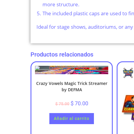
more structure.
The included plastic caps are used to fi
Ideal for stage shows, auditoriums, or any
Productos relacionados
Crazy Vowels Magic Trick Streamer
by DEFMA
$
70.00
$
75.00
Añadir al carrito