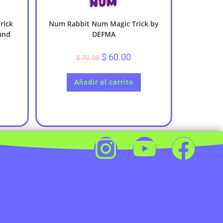
rick
Num Rabbit Num Magic Trick by
and
DEFMA
$
60.00
$
70.00
Añadir al carrito