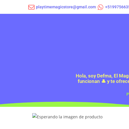
playtimemagicstore@gmail.com
+519975663
Hola, soy Defma, El Mag
funcionan 🎩 y te ofrec
P