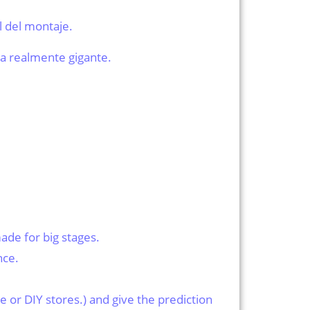
l del montaje.
ea realmente gigante.
made for big stages.
nce.
e or DIY stores.) and give the prediction