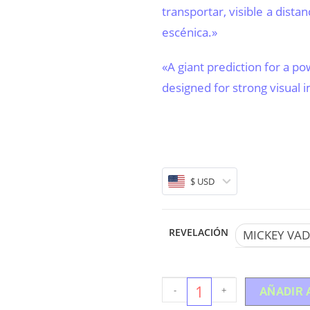
transportar, visible a dista
escénica.»
«A giant prediction for a po
designed for strong visual 
$ USD
REVELACIÓN
MICKEY VA
-
+
AÑADIR 