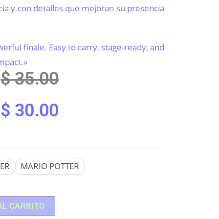
ncia y con detalles que mejoran su presencia
werful finale. Easy to carry, stage-ready, and
impact.»
$
35.00
$
30.00
DER
MARIO POTTER
AL CARRITO