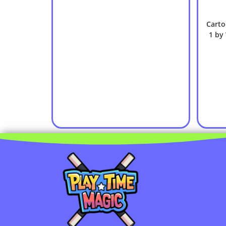
Carto
1 by