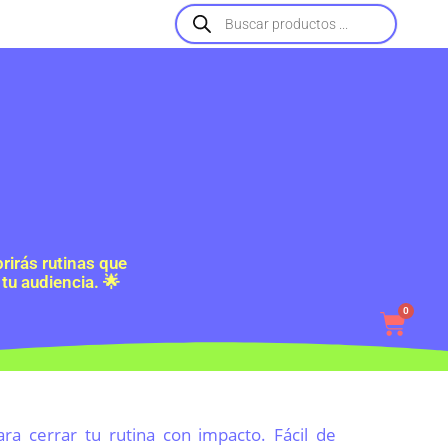
rirás rutinas que
tu audiencia. 🌟
0
ra cerrar tu rutina con impacto. Fácil de