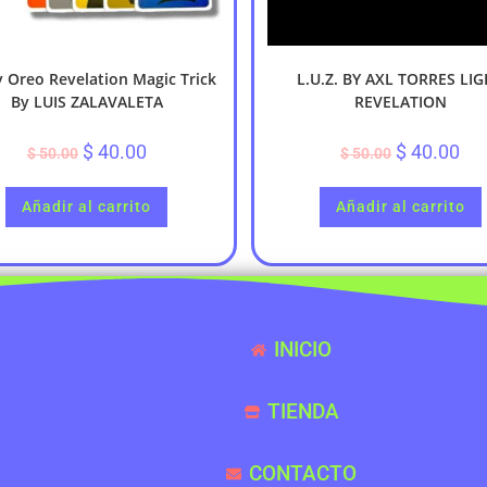
y Oreo Revelation Magic Trick
L.U.Z. BY AXL TORRES LI
By LUIS ZALAVALETA
REVELATION
$
40.00
$
40.00
$
50.00
$
50.00
Añadir al carrito
Añadir al carrito
INICIO
TIENDA
CONTACTO