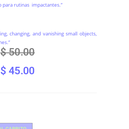
 para rutinas impactantes.”
cing, changing, and vanishing small objects,
nes.”
$
50.00
$
45.00
AL CARRITO