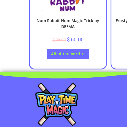
Num Rabbit Num Magic Trick by
Frost
DEFMA
$
60.00
$
70.00
Añadir al carrito