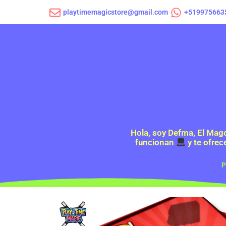
playtimemagicstore@gmail.com
+519975663
Hola, soy Defma, El Mag
funcionan
y te ofrec
P