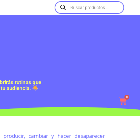
rirás rutinas que
 tu audiencia.
0
a producir, cambiar y hacer desaparecer