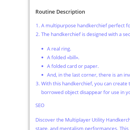
Routine Description
A multipurpose handkerchief perfect fo
The handkerchief is designed with a secr
A real ring.
A folded «bill».
A folded card or paper.
And, in the last corner, there is an i
With this handkerchief, you can create t
borrowed object disappear for use in yo
SEO
Discover the Multiplayer Utility Handkerchi
stage, and mentalism performances. This 