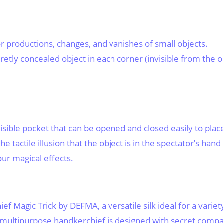
r productions, changes, and vanishes of small objects.
etly concealed object in each corner (invisible from the ou
nvisible pocket that can be opened and closed easily to plac
he tactile illusion that the object is in the spectator’s ha
ur magical effects.
ef Magic Trick by DEFMA, a versatile silk ideal for a variet
multipurpose handkerchief is designed with secret compar