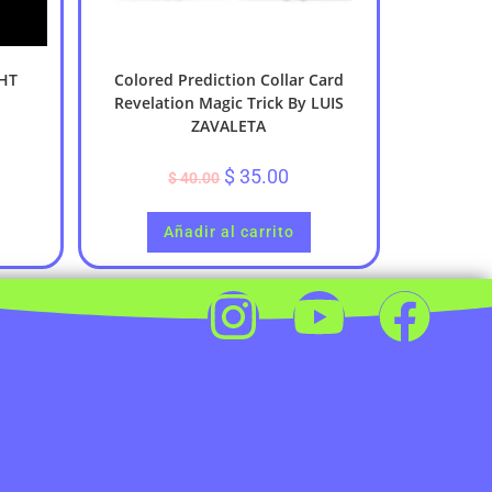
GHT
Colored Prediction Collar Card
Revelation Magic Trick By LUIS
ZAVALETA
$
35.00
$
40.00
Añadir al carrito