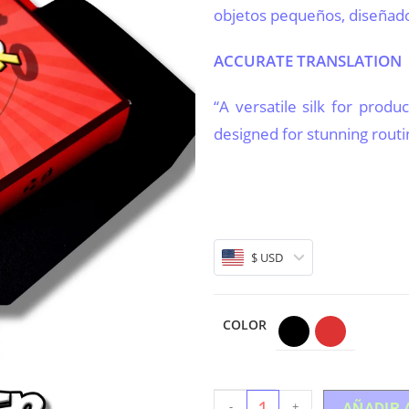
objetos pequeños, diseñado
ACCURATE TRANSLATION
“A versatile silk for produ
designed for stunning routi
$ USD
COLOR
-
+
AÑADIR 